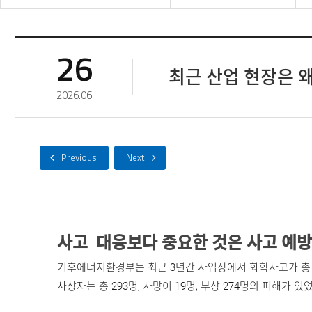
회사소개
자료실
소식 및 행사
소식 및 행
26
사업분야
멤버십
최근 산업 현장은 왜
ACE WORLD
2026.06
고객센터
자료실
소식 및 행사
고객센터
통합제품검색
통합제품검색
사고  대응보다 중요한 것은 사고 예방
기후에너지환경부는 최근 3년간 사업장에서 화학사고가 총 3
사상자는 총 293명, 사망이 19명, 부상 274명의 피해가 있